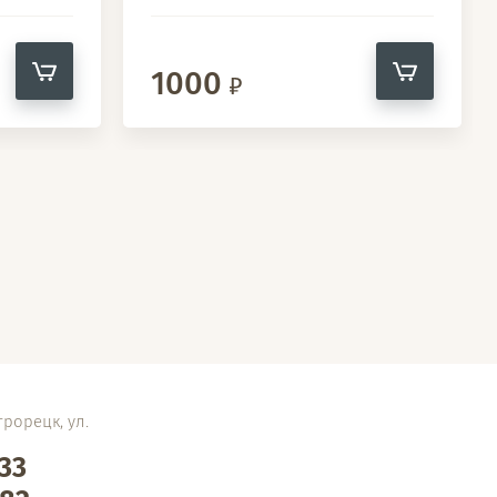
1000
трорецк, ул.
-33